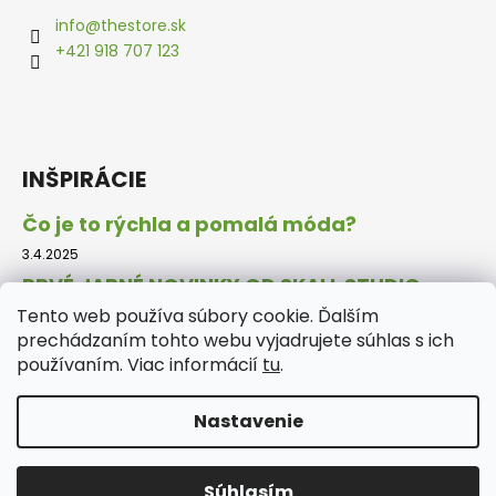
info
@
thestore.sk
+421 918 707 123
INŠPIRÁCIE
Čo je to rýchla a pomalá móda?
3.4.2025
PRVÉ JARNÉ NOVINKY OD SKALL STUDIO.
Tento web používa súbory cookie. Ďalším
18.2.2025
prechádzaním tohto webu vyjadrujete súhlas s ich
DARČEKY, KTORÉ SPRAVIA TIETO VIANOCE
používaním. Viac informácií
tu
.
NEZABUDNUTEĽNÝMI.
30.11.2024
Nastavenie
Vytvoril Shoptet
Súhlasím
Copyright 2026
The Store
. Všetky práva vyhradené.