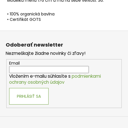
Modelka meria 176 cm a má na sebe veľkosť 36.
• 100% organická bavlna
• Certifikát GOTS
Z
á
Odoberať newsletter
p
Nezmeškajte žiadne novinky či zľavy!
ä
t
Email
i
Vložením e-mailu súhlasíte s
podmienkami
e
ochrany osobných údajov
PRIHLÁSIŤ SA