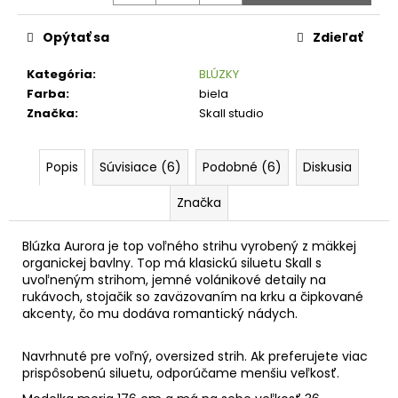
č
Jednotková
a
cena:
Opýtať sa
Zdieľať
m
e
Kategória
:
BLÚZKY
Farba
:
biela
Značka
:
Skall studio
Popis
Súvisiace (6)
Podobné (6)
Diskusia
Značka
Blúzka Aurora je top voľného strihu vyrobený z mäkkej
organickej bavlny. Top má klasickú siluetu Skall s
uvoľneným strihom, jemné volánikové detaily na
rukávoch, stojačik so zaväzovaním na krku a čipkované
akcenty, čo mu dodáva romantický nádych.
Navrhnuté pre voľný, oversized strih. Ak preferujete viac
prispôsobenú siluetu, odporúčame menšiu veľkosť.