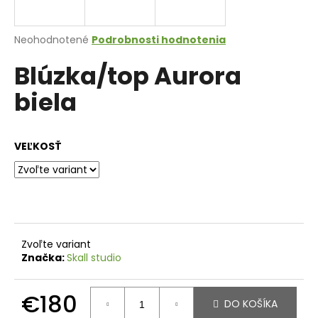
á
j
Priemerné
Neohodnotené
Podrobnosti hodnotenia
s
hodnotenie
Blúzka/top Aurora
produktu
ť
je
?
biela
0,0
z
5
hviezdičiek.
VEĽKOSŤ
HĽADAŤ
O
d
Zvoľte variant
p
Značka:
Skall studio
o
r
€180
ú
DO KOŠÍKA