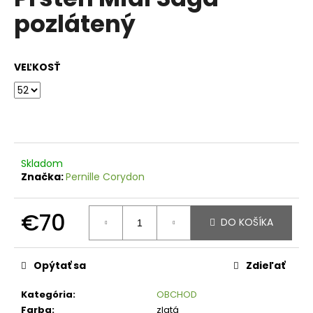
je
á
pozlátený
0,0
z
j
5
s
hviezdičiek.
VEĽKOSŤ
ť
?
HĽADAŤ
Skladom
Značka:
Pernille Corydon
€70
O
DO KOŠÍKA
d
Jednotková
p
cena:
Opýtať sa
Zdieľať
o
r
Kategória
:
OBCHOD
ú
Farba
:
zlatá