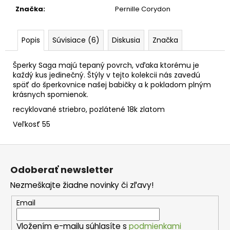
č
Značka
:
Pernille Corydon
a
m
e
Popis
Súvisiace (6)
Diskusia
Značka
Šperky Saga majú tepaný povrch, vďaka ktorému je
každý kus jedinečný. Štýly v tejto kolekcii nás zavedú
späť do šperkovnice našej babičky a k pokladom plným
krásnych spomienok.
recyklované striebro, pozlátené 18k zlatom
Veľkosť 55
Z
á
Odoberať newsletter
p
Nezmeškajte žiadne novinky či zľavy!
ä
t
Email
i
Vložením e-mailu súhlasíte s
podmienkami