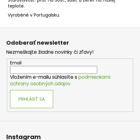
teplote.
Vyrobéné v Portugalsku.
Z
á
Odoberať newsletter
p
Nezmeškajte žiadne novinky či zľavy!
ä
t
Email
i
Vložením e-mailu súhlasíte s
podmienkami
e
ochrany osobných údajov
PRIHLÁSIŤ SA
Instagram