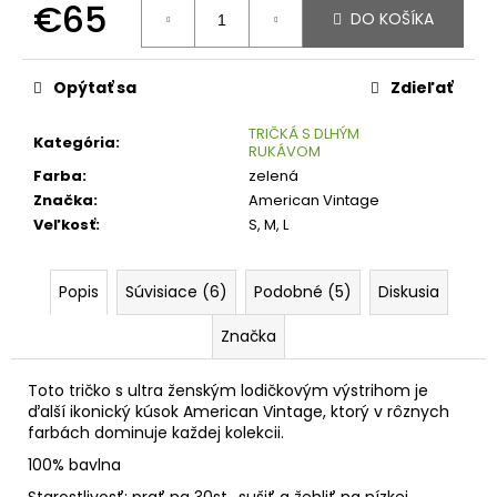
č
€65
DO KOŠÍKA
a
Jednotková
m
cena:
e
Opýtať sa
Zdieľať
TRIČKÁ S DLHÝM
Kategória
:
RUKÁVOM
Farba
:
zelená
Značka
:
American Vintage
Veľkosť
:
S, M, L
Popis
Súvisiace (6)
Podobné (5)
Diskusia
Značka
Toto tričko s ultra ženským lodičkovým výstrihom je
ďalší ikonický kúsok American Vintage, ktorý v rôznych
farbách dominuje každej kolekcii.
100% bavlna
Starostlivosť: prať na 30st., sušiť a žehliť na nízkej