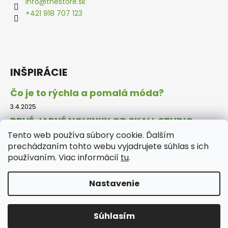
info
@
thestore.sk
+421 918 707 123
INŠPIRÁCIE
Čo je to rýchla a pomalá móda?
3.4.2025
PRVÉ JARNÉ NOVINKY OD SKALL STUDIO.
Tento web používa súbory cookie. Ďalším
18.2.2025
prechádzaním tohto webu vyjadrujete súhlas s ich
DARČEKY, KTORÉ SPRAVIA TIETO VIANOCE
používaním. Viac informácií
tu
.
NEZABUDNUTEĽNÝMI.
30.11.2024
Nastavenie
Vytvoril Shoptet
Súhlasím
Copyright 2026
The Store
. Všetky práva vyhradené.