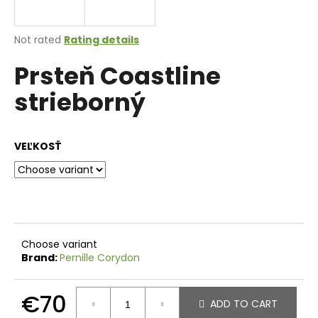
i
n
The
Not rated
Rating details
g
average
Prsteň Coastline
product
f
rating
o
strieborný
is
r
0,0
out
?
of
VEĽKOSŤ
5
stars.
SEARCH
Choose variant
Brand:
Pernille Corydon
W
e
r
€70
ADD TO CART
e