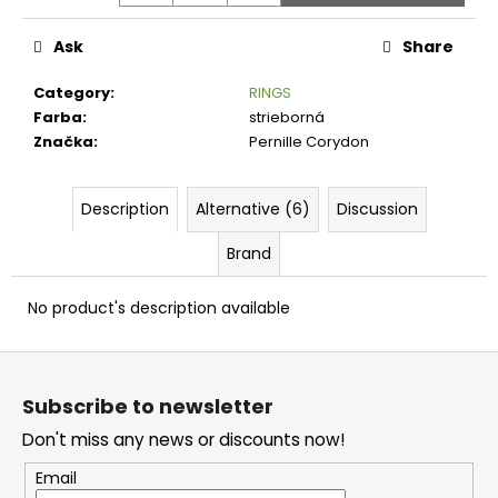
Measure
c
price:
o
Ask
Share
m
m
Category
:
RINGS
e
Farba
:
strieborná
n
Značka
:
Pernille Corydon
d
Description
Alternative (6)
Discussion
Brand
No product's description available
F
o
Subscribe to newsletter
o
Don't miss any news or discounts now!
t
e
Email