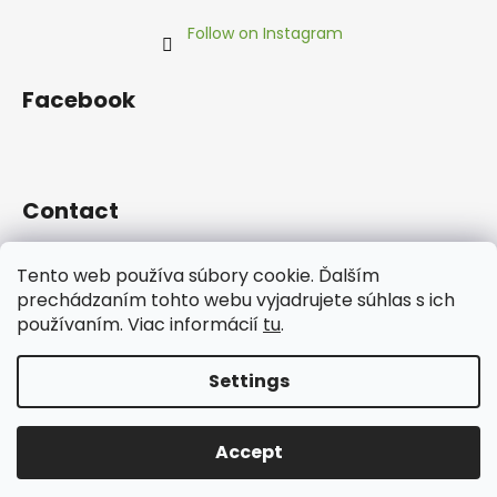
Follow on Instagram
Facebook
Contact
info
@
thestore.sk
Tento web používa súbory cookie. Ďalším
+421 918 707 123
prechádzaním tohto webu vyjadrujete súhlas s ich
používaním. Viac informácií
tu
.
Settings
Created by Shoptet
Accept
Copyright 2026
The Store
. All rights reserved.