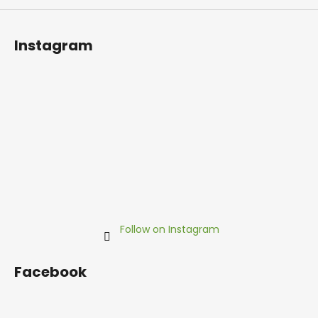
i
n
Instagram
g
f
o
r
?
SEARCH
Follow on Instagram
W
Facebook
e
r
e