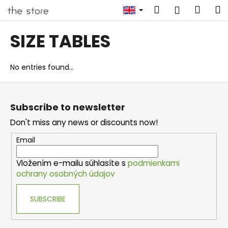
C
Skip
Search
Shop
M
Login
to
a
content
Back
Back
cart
r
SIZE TABLES
t
W
h
No entries found...
a
F
t
o
a
Subscribe to newsletter
o
r
Don't miss any news or discounts now!
t
e
e
Email
y
r
o
Vložením e-mailu súhlasíte s
podmienkami
u
ochrany osobných údajov
l
o
SUBSCRIBE
o
k