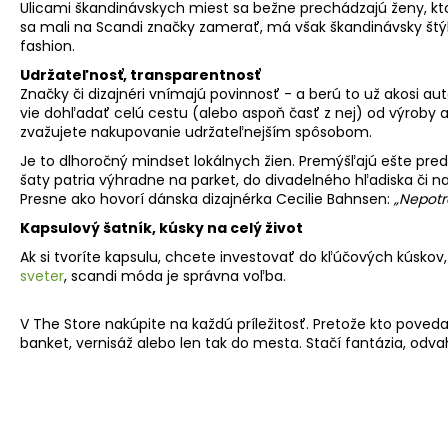
Ulicami
š
kandinávskych miest sa be
ž
ne prechádzajú
ž
eny, kt
sa mali na Scandi zna
č
ky zamera
ť
, má v
š
ak
š
kandinávsky
š
t
ý
fashion.
Udržateľnosť, transparentnosť
Zna
č
ky
č
i dizajnéri vnímajú povinnos
ť
- a berú to u
ž
akosi au
vie doh
ľ
ada
ť
celú cestu (alebo aspo
ň č
as
ť
z nej) od v
ý
roby a
zva
ž
ujete nakupovanie udr
ž
ate
ľ
nej
š
ím spôsobom.
Je to dlhoro
č
n
ý
mindset lokálnych
ž
ien. Prem
ýšľ
ajú e
š
te pred
š
aty patria v
ý
hradne na parket, do divadelného h
ľ
adiska
č
i n
Presne ako hovorí dánska dizajnérka Cecilie Bahnsen:
„Nepotr
Kapsulový šatník, kúsky na celý život
Ak si tvoríte kapsulu, chcete investova
ť
do k
ľ
ú
č
ov
ý
ch kúskov,
sveter
, scandi móda je správna vo
ľ
ba.
V
The Store
nakúpite na ka
ž
dú príle
ž
itos
ť
. Preto
ž
e kto poveda
banket, vernisá
ž
alebo len tak do mesta. Sta
č
í fantázia, od