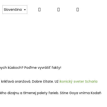
Hľadať
Prihlásenie
Nákupný
SALE
Predávané značky
VEĽKOSTNÉ TABUĽ
Slovenčina
košík
nych kúskoch? Po
ď
me vyvráti
ť
fakty!
 krik
ľ
avá oran
ž
ová. Dobre
č
ítate. U
ž
ikonick
ý
sveter Scharla
ho dizajnu a tlmenej palety farieb. Stine Goya vníma Koda
ň