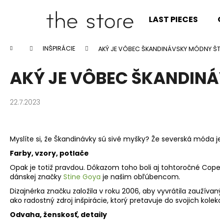
K
Prejsť
na
o
LAST PIECES
obsah
Späť
Späť
š
do
do
í
Domov
INŠPIRÁCIE
AKÝ JE VÔBEC ŠKANDINÁVSKY MÓDNY ŠT
k
obchodu
obchodu
AKÝ JE VÔBEC ŠKANDIN
22.7.2023
Myslíte si,
ž
e
Š
kandinávky sú sivé my
š
ky?
Ž
e severská móda j
Farby, vzory, potlače
Opak je toti
ž
pravdou. Dôkazom toho boli aj tohtoro
č
né Cop
dánskej zna
č
ky
Stine Goya
je na
š
im ob
ľ
úbencom.
Dizajnérka zna
č
ku zalo
ž
ila v roku 2006, aby vyvrátila zau
ž
ívan
ako radostn
ý
zdroj in
š
pirácie, ktor
ý
pretavuje do svojich kolekci
Odvaha, ženskosť, detaily