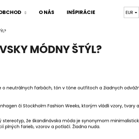
OBCHOD
O NÁS
INŠPIRÁCIE
ARCHIVE 
EUR
ÝL?
Čo potrebujete nájsť?
ÁVSKY MÓDNY ŠTÝL?
HĽADAŤ
Odporúčame
e o neutrálnych farbách, tón v tóne outfitoch a
ž
iadnych odvá
ž
enhagen
č
i Stockholm Fashion Weeks, ktor
ý
m vládli vzory, tvary a
ý
stereotyp,
ž
e
š
kandinávska móda je synonymom minimalistické
í pln
ý
ch farieb, vzorov a potla
č
í.
Ž
iadna nuda.