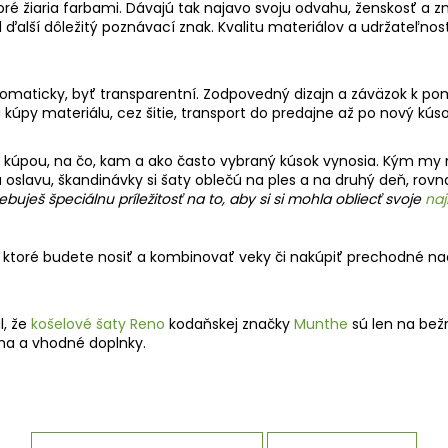
oré
ž
iaria farbami. Dávajú tak najavo svoju odvahu,
ž
enskos
ť
a z
l
ď
al
š
í dôle
ž
it
ý
poznávací znak. Kvalitu materiálov a udr
ž
ate
ľ
nos
tomaticky, by
ť
transparentní. Zodpovedn
ý
dizajn a záväzok k p
 kúpy materiálu, cez
š
itie, transport do predajne a
ž
po nov
ý
kús
 kúpou, na
č
o, kam a ako
č
asto vybran
ý
kúsok vynosia. K
ý
m my 
a oslavu,
š
kandinávky si
š
aty oble
č
ú na ples a na druh
ý
de
ň
, rovn
ebuje
š špeciálnu príležitosť na to, aby si si mohla obliecť svoje
naj
 ktoré budete nosi
ť
a kombinova
ť
veky
č
i nakúpi
ť
prechodné na
l,
ž
e
ko
š
elové
š
aty Reno
koda
ň
skej zna
č
ky
Munthe
sú len na be
ž
vaha a vhodné doplnky.