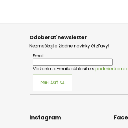
Z
á
Odoberať newsletter
p
Nezmeškajte žiadne novinky či zľavy!
ä
t
Email
i
Vložením e-mailu súhlasíte s
podmienkami o
e
PRIHLÁSIŤ SA
Instagram
Fac