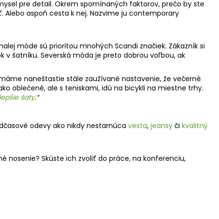
mysel pre detail. Okrem spomínan
ý
ch faktorov, pre
č
o by ste
ť
. Alebo aspo
ň
cesta k nej. Nazvime ju contemporary
omalej móde sú prioritou mnoh
ý
ch Scandi zna
č
iek. Zákazník si
ok v
š
atníku. Severská móda je preto dobrou vo
ľ
bou, ak
máme nane
š
tastie stále zau
ž
ívané nastavenie,
ž
e ve
č
erné
ako oble
č
ené, ale s teniskami, idú na bicykli na miestne trhy.
lep
šie š
aty
.“
d
č
asové odevy ako nikdy nestarnúca
vesta
,
jeansy
č
i
kvalitn
ý
né nosenie? Skúste ich zvoli
ť
do práce, na konferenciu,