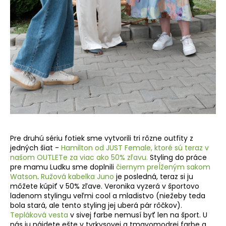
Pre druhú sériu fotiek sme vytvorili tri rôzne outfity z
jedných šiat -
Hamilton od JUST Female, ktoré sú teraz v
našom OUTLETe za viac ako 50% zľavu.
Styling do práce
pre mamu Ludku sme doplnili
čiernym preĺženým sakom
Watson
.
Ružová kabelka Juno
je posledná, teraz si ju
môžete kúpiť v 50% zľave. Veronika vyzerá v športovo
ladenom stylingu veľmi cool a mladistvo (niežeby teda
bola stará, ale tento styling jej uberá pár rôčkov).
Tepláková vesta
v sivej farbe nemusí byť len na šport. U
nás ju nájdete ešte v tyrkysovej a tmavomodrej farbe a