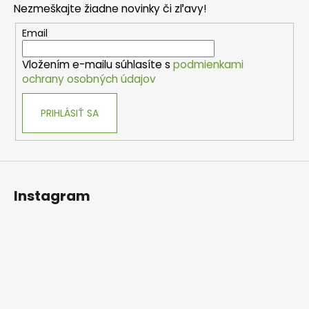
Nezmeškajte žiadne novinky či zľavy!
ä
t
Email
i
Vložením e-mailu súhlasíte s
podmienkami
e
ochrany osobných údajov
PRIHLÁSIŤ SA
Instagram