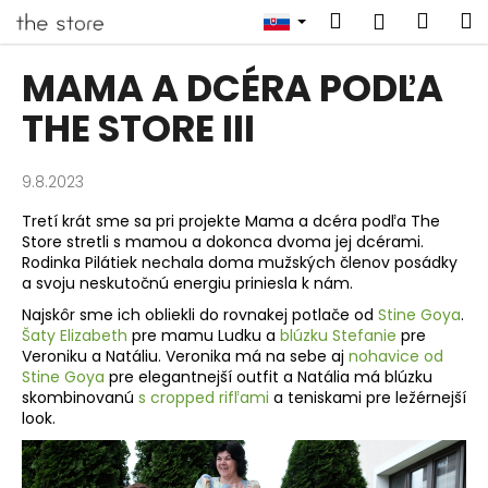
K
Prejsť
Hľadať
Náku
M
Prihlásen
na
o
obsah
Späť
Späť
košík
š
MAMA A DCÉRA PODĽA
í
Č
THE STORE III
k
o
p
9.8.2023
o
Tretí krát sme sa pri projekte Mama a dcéra podľa The
t
Store stretli s mamou a dokonca dvoma jej dcérami.
r
Rodinka Pilátiek nechala doma mužských členov posádky
e
a svoju neskutočnú energiu priniesla k nám.
b
Najskôr sme ich obliekli do rovnakej potlače od
Stine Goya
.
Šaty Elizabeth
pre mamu Ludku a
blúzku Stefanie
pre
u
Veroniku a Natáliu. Veronika má na sebe aj
nohavice od
j
Stine Goya
pre elegantnejší outfit a Natália má blúzku
e
skombinovanú
s cropped rifľami
a teniskami pre ležérnejší
look.
t
e
n