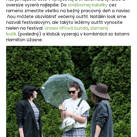
oversize vyzerá najlepšie. Do
striebornej kabelky
cez
rameno zmestíte všetko na bežný pracovný deň a naviac
ňou môžete obzvlášniť večerný outfit. Natáliin look sme
nazvali festivalovým, ale takýto ležérny outfit vynosíte
nielen na festival.
Unisex rifľová bunda
,
slamený
košík
(posledný) a klobúk vyzerajú v kombinácii so šatami
Hamilton úžasne.