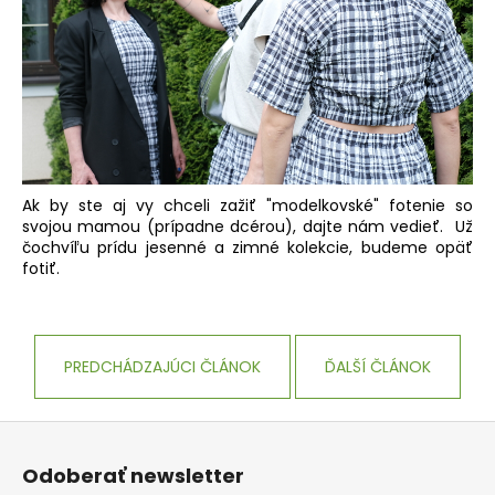
Ak by ste aj vy chceli zažiť "modelkovské" fotenie so
svojou mamou (prípadne dcérou), dajte nám vedieť. Už
čochvíľu prídu jesenné a zimné kolekcie, budeme opäť
fotiť.
PREDCHÁDZAJÚCI ČLÁNOK
ĎALŠÍ ČLÁNOK
Z
á
Odoberať newsletter
p