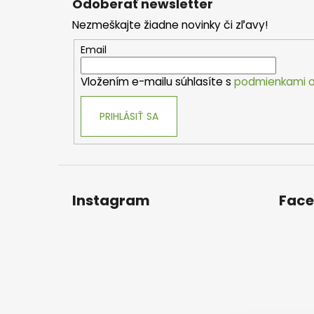
Odoberať newsletter
p
Nezmeškajte žiadne novinky či zľavy!
ä
t
Email
i
Vložením e-mailu súhlasíte s
podmienkami o
e
PRIHLÁSIŤ SA
Instagram
Fac