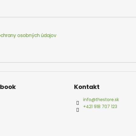
chrany osobných údajov
ebook
Kontakt
info
@
thestore.sk
+421 918 707 123