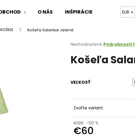
OBCHOD
O NÁS
INŠPIRÁCIE
ARCHIVE 
EUR
KOŠELE
Košeľa Salarikar zelená
Čo potrebujete nájsť?
Priemerné
Neohodnotené
Podrobnosti 
hodnotenie
Košeľa Sala
produktu
HĽADAŤ
je
0,0
z
5
Odporúčame
VEĽKOSŤ
hviezdičiek.
Zvoľte variant
€120
–50 %
€60