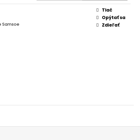
Tlač
Opýtať sa
e Samsoe
Zdieľať