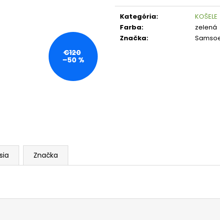
Jednotková
cena:
Kategória
:
KOŠELE
Farba
:
zelená
Značka
:
Samso
€120
–50 %
sia
Značka