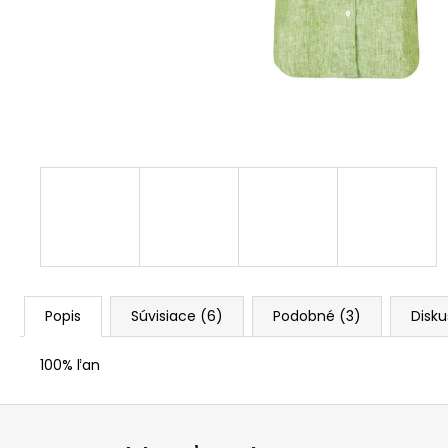
Popis
Súvisiace (6)
Podobné (3)
Disku
100% ľan
Z
á